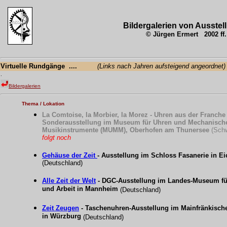
.
.
Bildergalerien von Ausstel
© Jürgen Ermert
2002 ff.
Virtuelle Rundgänge ....
(Links nach Jahren aufsteigend angeordnet)
.
Bildergalerien
Thema / Lokation
La Comtoise, la Morbier, la Morez - Uhren aus der Franche
Sonderausstellung im Museum für Uhren und Mechanisch
Musikinstrumente (MUMM), Oberhofen am Thunersee
(Schw
folgt noch
Gehäuse der Zeit
- Ausstellung im Schloss Fasanerie in Ei
(Deutschland)
Alle Zeit der Welt
- DGC-Ausstellung im Landes-Museum fü
und Arbeit in Mannheim
(Deutschland)
Zeit Zeugen
- Taschenuhren-Ausstellung im Mainfränkisc
in Würzburg
(Deutschland)