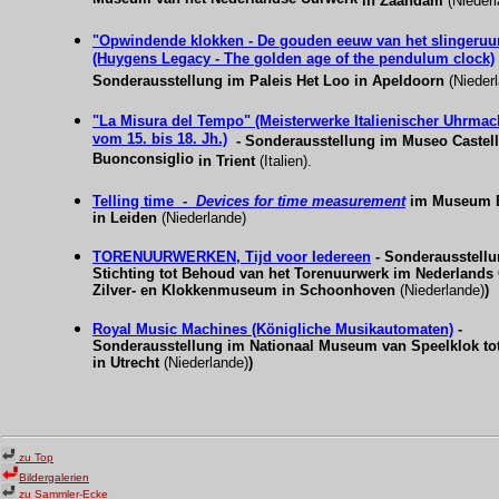
in Zaandam
(Niederl
"Opwindende klokken - De gouden eeuw van het slingeruu
(Huygens Legacy - The golden age of the pendulum clock)
Sonderausstellung i
m
Paleis Het Loo in Apeldoorn
(Nieder
"
La Misura del Tempo"
(Meisterwerke Italienischer Uhrmac
vom 15. bis 18. Jh.)
- Sonderausstellung im
Museo
Castel
Buonconsiglio
in Trient
(Italien)
.
Telling time -
Devices for time measurement
im
Museum 
in Leiden
(Niederlande)
TORENUURWERKEN, Tijd voor Iedereen
- Sonderausstell
Stichting tot Behoud van het Torenuurwerk
im
Nederlands
Zilver- en Klokkenmuseum
in Schoonhoven
(Niederlande)
)
Royal Music Machines (Königliche Musikautomaten)
-
Sonderausstellung im
Nationaal Museum van Speelklok to
in Utrecht
(Niederlande)
)
zu Top
Bildergalerien
zu Sammler-Ecke