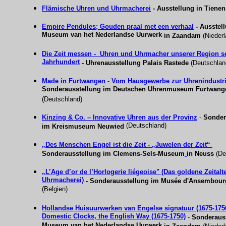
Flämische Uhren und Uhrmacherei
- Ausstellung in Tienen
Empire Pendules; Gouden praal met een verhaal
- Ausstel
Museum van het Nederlandse Uurwerk
in Zaandam
(Nieder
Die Zeit messen - Uhren und Uhrmacher unserer Region se
Jahrhundert
- Uhrenausstellung
Palais Rastede
(Deutschlan
Made in Furtwangen
- Vom Hausgewerbe zur Uhrenindustr
Sonderausstellung im Deutschen Uhrenmuseum Furtwang
(Deutschland)
Kinzing & Co. – Innovative Uhren aus der Provinz
-
Sonder
(Deutschland)
im Kreismuseum Neuwied
„Des Menschen Engel ist die Zeit - „Juwelen der Zeit“
Sonderausstellung
im Clemens-Sels-Museum
in Neuss
(De
„
L’Age d’or de l’Horlogerie liégeoise" (Das goldene Zeitalte
Uhrmacherei)
-
Sonderausstellung im
Musée d'Ansembourg
(Belgien)
Hollandse Huisuurwerken van Engelse signatuur (1675-175
Domestic Clocks, the English Way (1675-1750)
-
Sonderaus
Museum van het Nederlandse Uurwerk