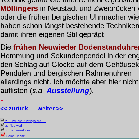
Möllingers
in Neustadt und Zweibrücken 
oder die frühen bergischen Uhrmacher wi
haben schon längst bestehende Technike
damit ihren eigenen Stil geprägt.
Die
frühen Neuwieder Bodenstanduhre
Hemmung und Sekundenpendel in der engl
den Schlag auf Glocke auf dem Gehäuseko
Pendulen und bergischen Rahmenuhren – 
allerdings nicht. Ich möchte aber hier nich
auflisten
(
s.a.
Ausstellung
).
<< zurück
weiter >>
zu
Einflüsse Kinzings auf ...
zu Neuwied
zu Sammler-Ecke
Home Hanse