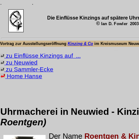
.
.
Die Einflüsse Kinzings auf spätere Uh
©
Ian D. Fowler
2003
Vortrag zur Ausstellungseröffnung
Kinzing & Co
im Kreismuseum Neuw
...
zu
Einflüsse Kinzings auf ...
zu Neuwied
zu Sammler-Ecke
Home Hanse
Uhrmacherei in Neuwied
- Kinz
Roentgen)
Der Name
Roentgen & Ki