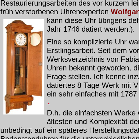
Restaurierungsarbeiten des vor kurzem leid
früh verstorbenen Uhrenexperten
Wolfga
k
ann diese Uhr übrigens defi
Jahr 1746 datiert werden.).
Eine so komplizierte Uhr war
Erstlingsarbei
t. Seit dem vo
Werksverzeichnis von Fabian
Uhren bekannt geworden, di
Frage stellen. Ich kenne in
datiertes 8 Tage-Werk mit V
ein sehr einfaches mit 1787 
D.h. die einfachsten Werke 
ältesten und Komplexität de
unbedingt auf ein späteres Herstellungsda
Bodenstanduhren für die unterschiedlich