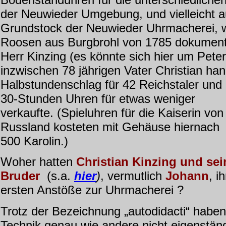
der Neuwieder Umgebung, und vielleicht a
Grundstock der Neuwieder Uhrmacherei, wi
Roosen aus Burgbrohl von 1785 dokumentie
H
err Kinzing (es könnte sich hier um Pete
inzwischen 78 jährigen Vater Christian han
Halbstundenschlag für 42 Reichstaler und
30-Stunden Uhren für etwas weniger
verkaufte. (Spieluhren für die Kaiserin von
Russland kosteten mit Gehäuse hiernach
500 Karolin.)
Woher hatten
Christian Kinzing und sei
Bruder
(s.a.
hier
)
, vermutlich
Johann
, i
ersten Anstöße zur Uhrmacherei ?
Trotz der Bezeichnung „autodidacti“ haben
Technik genau wie andere nicht eigenständ