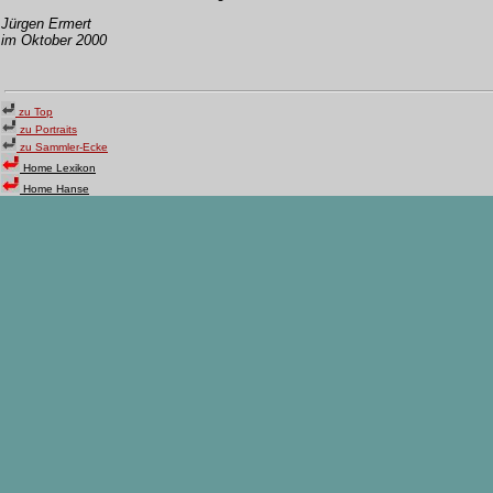
Jürgen Ermert
im Oktober 2000
zu Top
zu Portraits
zu Sammler-Ecke
Home Lexikon
Home Hanse