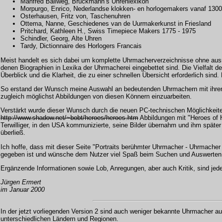
Manfred Ballweg, Bruckmann’s Uhrenlexikon
Morpurgo, Enrico, Nederlandse klokken- en horlogemakers vanaf 130
Osterhausen, Fritz von, Taschenuhren
Ottema, Nanne, Geschiedenes van de Uurmakerkunst in Friesland
Pritchard, Kathleen H., Swiss Timepiece Makers 1775 - 1975
Schindler, Georg, Alte Uhren
Tardy, Dictionnaire des Horlogers Francais
Meist handelt es sich dabei um komplette Uhrmacherverzeichnisse ohne ausr
denen Biographien in Lexika der Uhrmacherei eingebettet sind. Die Vielfalt 
Überblick und die Klarheit, die zu einer schnellen Übersicht erforderlich sind.
So erstand der Wunsch meine Auswahl an bedeutenden Uhrmachern mit ihren 
zugleich möglichst Abbildungen von diesen Könnern einzuarbeiten.
Verstärkt wurde dieser Wunsch durch die neuen PC-technischen Möglichkeite
http://www.shadow.net/~bobt/heroes/heroes.htm
Abbildungen mit "Heroes of 
Terwilliger, in den USA kommunizierte, seine Bilder übernahm und ihm späte
überließ.
Ich hoffe, dass mit dieser Seite "Portraits berühmter Uhrmacher - Uhrmacher 
gegeben ist und wünsche dem Nutzer viel Spaß beim Suchen und Auswerten
Ergänzende Informationen sowie Lob, Anregungen, aber auch Kritik, sind jede
Jürgen Ermert
im Januar 2000
In der jetzt vorliegenden Version 2 sind auch weniger bekannte Uhrmacher a
unterschiedlichen Ländern und Regionen.