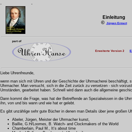
.
.
Einleitung
©
Jürgen Ermert
part of
Erweiterte Version 2
E
Liebe Uhrenfreunde,
wenn man sich mit Uhren und der Geschichte der Uhrmacherei beschäftigt, 
Uhrmacher. Man versucht, sich in die Zeit zurück zu versetzen - sich vorzust
Umständen, gearbeitet haben. Schnell wird dann auch die allgemeine geschi
Dann kommt die Frage, was hat der Betreffende an Spezialwissen in die Uhrm
ihn, von und bis wann und wie hat er gelebt.
Es gibt unzählige sehr gute Bücher in denen man Details über jene großen Uhr
Abeler, Jürgen, Meister der Uhrmacher kunst,
Baillie, G.H/Loomes, B. Watch- and Clockmakers of the World
Chamberlain, Paul M., It’s about time