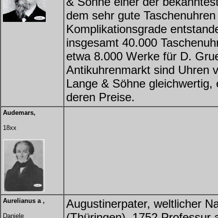
& Söhne einer der bekanntest
dem sehr gute Taschenuhren a
Komplikationsgrade entstand
insgesamt 40.000 Taschenuhre
etwa 8.000 Werke für D. Gru
Antikuhrenmarkt sind Uhren
Lange & Söhne gleichwertig, 
deren Preise.
Audemars,
18xx
Aurelianus a ,
Augustinerpater, weltlicher 
(Thüringen), 1752 Professur 
Daniele