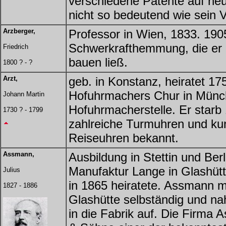
verschiedene Patente auf ne
nicht so bedeutend wie sein V
Arzberger,
Professor in Wien, 1833. 1905
Schwerkrafthemmung, die er 
Friedrich
bauen ließ.
1800 ? - ?
Arzt,
geb. in Konstanz, heiratet 17
Hofuhrmachers Chur in Münch
Johann Martin
Hofuhrmacherstelle. Er starb
1730 ? - 1799
zahlreiche Turmuhren und kun
Reiseuhren bekannt.
Assmann,
Ausbildung in Stettin und Berli
Manufaktur Lange in Glashütt
Julius
in 1865 heiratete. Assmann m
1827 - 1886
Glashütte selbständig und n
in die Fabrik auf. Die Firma