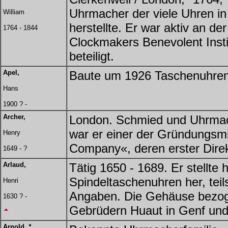
Uhrmacher der viele Uhren in
William
herstellte. Er war aktiv an 
1764 - 1844
Clockmakers Benevolent Insti
beteiligt.
Apel,
Baute um 1926 Taschenuhren 
Hans
1900 ? -
Archer,
London. Schmied und Uhrmac
war er einer der Gründungsmi
Henry
Company«, deren erster Direk
1649 - ?
Arlaud,
Tätig 1650 - 1689. Er stellte 
Spindeltaschenuhren her, tei
Henri
Angaben. Die Gehäuse bezog 
1630 ? -
Gebrüdern Huaut in Genf und 
Arnold,
*