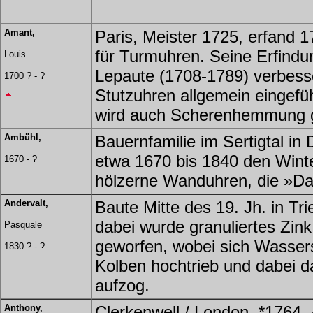
Amant,
Paris, Meister 1725, erfand 
für Turmuhren. Seine Erfindu
Louis
Lepaute (1708-1789) verbess
1700 ? - ?
Stutzuhren allgemein eingefü
wird auch Scherenhemmung 
Ambühl,
Bauernfamilie im Sertigtal in
etwa 1670 bis 1840 den Wint
1670 - ?
hölzerne Wanduhren, die »Dav
Andervalt,
Baute Mitte des 19. Jh. in Tr
dabei wurde granuliertes Zink
Pasquale
geworfen, wobei sich Wassers
1830 ? - ?
Kolben hochtrieb und dabei 
aufzog.
Anthony,
Clerkenwell / London, *1764, 