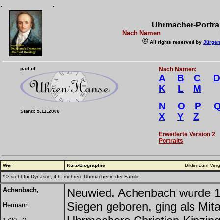
.
.
Uhrmacher-Portrai
Nach Namen Buch
©
All rights reserved by
Jürgen
part of
Nach Namen:
A
B
C
D
K
L
M
N
O
P
Stand: 5.11.2000
X
Y
Z
Erweiterte Version 2
Portraits
Wer
Kurz-Biographie
Bilder zum Vergrößern bitt
* > steht für Dynastie, d.h. mehrere Uhrmacher in der Familie
Achenbach,
Neuwied. Achenbach wurde 17
Siegen geboren, ging als Mit
Hermann