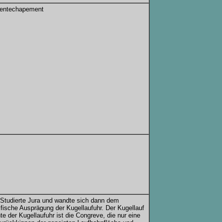
etentechapement
 Studierte Jura und wandte sich dann dem
ifische Ausprägung der Kugellaufuhr. Der Kugellauf
e der Kugellaufuhr ist die Congreve, die nur eine