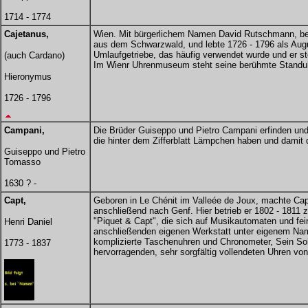
1714 - 1774
Cajetanus,
Wien. Mit bürgerlichem Namen David Rutschmann, b
aus dem Schwarzwald, und lebte 1726 - 1796 als Augus
Umlaufgetriebe, das häufig verwendet wurde und er st
(auch Cardano)
Im Wienr Uhrenmuseum steht seine berühmte Standu
Hieronymus
1726 - 1796
Campani,
Die Brüder Guiseppo und Pietro Campani erfinden und 
die hinter dem Zifferblatt Lämpchen haben und damit 
Guiseppo und Pietro
Tomasso
1630 ? -
Capt,
Geboren in Le Chénit im Valleée de Joux, machte Capt
anschließend nach Genf. Hier betrieb er 1802 - 1811
"Piquet & Capt", die sich auf Musikautomaten und fein
Henri Daniel
anschließenden eigenen Werkstatt unter eigenem Nam
komplizierte Taschenuhren und Chronometer, Sein So
1773 - 1837
hervorragenden, sehr sorgfältig vollendeten Uhren von