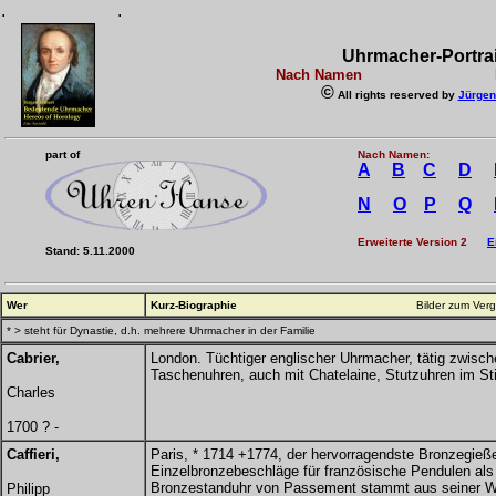
.
.
Uhrmacher-Portrai
Nach Namen Buch
©
All rights reserved by
Jürgen
part of
Nach Namen:
A
B
C
D
N
O
P
Q
Erweiterte Version 2
E
Stand: 5.11.2000
Wer
Kurz-Biographie
Bilder zum Vergrößern bitt
* > steht für Dynastie, d.h. mehrere Uhrmacher in der Familie
Cabrier,
London. Tüchtiger englischer Uhrmacher, tätig zwisch
Taschenuhren, auch mit Chatelaine, Stutzuhren im Stil
Charles
1700 ? -
Caffieri,
Paris, * 1714 +1774, der hervorragendste Bronzegießer
Einzelbronzebeschläge für französische Pendulen al
Bronzestanduhr von Passement stammt aus seiner W
Philipp