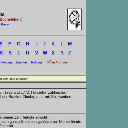
.
ts
stabe C
 Ermert
E
F
G
H
I
J
K
L
M
R
S
T
U
V
W
X
Y
Z
inleitung
Quellen
Haftung
zu Portraits
e anklicken
en 1726 und 1772. Hersteller zahlreicher
 der Bracket Clocks, u. a. mit Spielwerken.
 seiner Zeit, fertigte sowohl
s auch ganze Bronzeuhrgehäuse an. Die berühmte
erkstatt