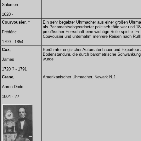
Salomon
1620 -
Courvousier,
*
Ein sehr begabter Uhrmacher aus einer großen Uhrma
als Parlamentsabgeordneter politisch tätig war und 1
preußischer Herrschaft eine wichtige Rolle spielte. E
Frédéric
Couvousier und unternahm mehrere Reisen nach Rußla
1799 - 1854
Cox,
Berühmter englischer Automatenbauer und Exporteur 
Bodenstanduhr. die durch barometrische Schwankunge
wurde
James
1720 ? - 1791
Crane,
Amerikanischer Uhrmacher. Newark N.J.
Aaron Dodd
1804 - ??