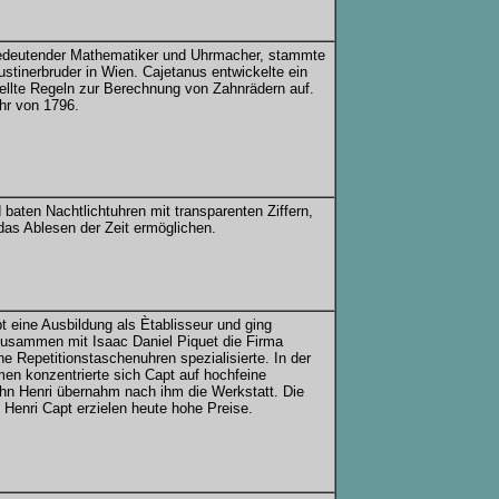
edeutender Mathematiker und Uhrmacher, stammte
tinerbruder in Wien. Cajetanus entwickelte ein
ellte Regeln zur Berechnung von Zahnrädern auf.
hr von 1796.
baten Nachtlichtuhren mit transparenten Ziffern,
das Ablesen der Zeit ermöglichen.
 eine Ausbildung als Ètablisseur und ging
 zusammen mit Isaac Daniel Piquet die Firma
e Repetitionstaschenuhren spezialisierte. In der
en konzentrierte sich Capt auf hochfeine
hn Henri übernahm nach ihm die Werkstatt. Die
 Henri Capt erzielen heute hohe Preise.