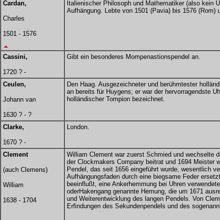
Cardan,
Italienischer Philosoph und Mathematiker (also kein 
Aufhängung. Lebte von 1501 (Pavia) bis 1576 (Rom) u
Charles
1501 - 1576
Cassini,
Gibt ein besonderes Mompenastionspendel an.
1720 ? -
Ceulen,
Den Haag. Ausgezeichneter und berühmtester holländ
an bereits für Huygens; er war der hervorragendste U
holländischer Tompion bezeichnet.
Johann van
1630 ? - ?
Clarke,
London.
1670 ? -
Clement
William Clement war zuerst Schmied und wechselte da
der Clockmakers Company beitrat und 1694 Meister w
Pendel, das seit 1656 eingeführt wurde, wesentlich v
(auch Clemens)
Aufhängungsfaden durch eine biegsame Feder ersetzte
beeinflußt, eine Ankerhemmung bei Uhren verwendete
William
oderHakengang genannte Hemung, die um 1671 ausreif
und Weiterentwicklung des langen Pendels. Von Clem
1638 - 1704
Erfindungen des Sekundenpendels und des sogenann