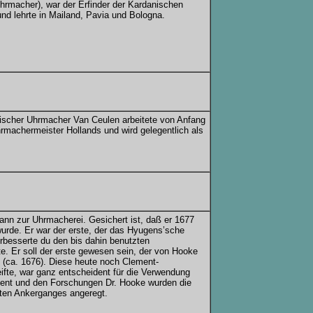
Uhrmacher), war der Erfinder der Kardanischen
nd lehrte in Mailand, Pavia und Bologna.
ischer Uhrmacher Van Ceulen arbeitete von Anfang
hrmachermeister Hollands und wird gelegentlich als
nn zur Uhrmacherei. Gesichert ist, daß er 1677
urde. Er war der erste, der das Hyugens’sche
erbesserte du den bis dahin benutzten
. Er soll der erste gewesen sein, der von Hooke
 (ca. 1676). Diese heute noch Clement-
te, war ganz entscheident für die Verwendung
ent und den Forschungen Dr. Hooke wurden die
ten Ankerganges angeregt.