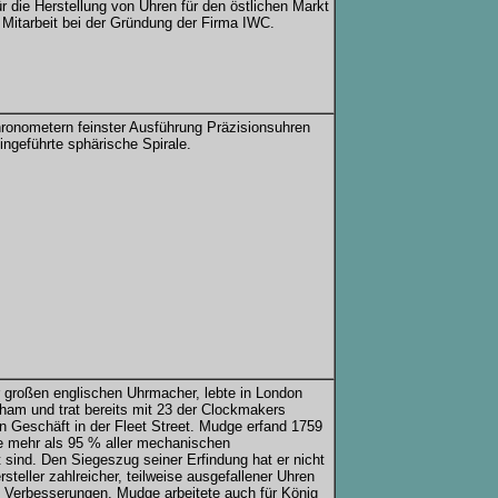
ür die Herstellung von Uhren für den östlichen Markt
Mitarbeit bei der Gründung der Firma IWC.
hronometern feinster Ausführung Präzisionsuhren
eingeführte sphärische Spirale.
r großen englischen Uhrmacher, lebte in London
ham und trat bereits mit 23 der Clockmakers
Geschäft in der Fleet Street. Mudge erfand 1759
e mehr als 95 % aller mechanischen
 sind. Den Siegeszug seiner Erfindung hat er nicht
teller zahlreicher, teilweise ausgefallener Uhren
 Verbesserungen. Mudge arbeitete auch für König