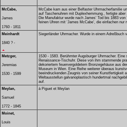
McCabe,
McCabe kam aus einer Belfaster Uhrmacherfamilie und l
auf Taschenuhren mit Duplexhemmung., fertigte aber
Die Manufaktur wurde nach James’ Tod bis 1883 von V
James
feinen Uhren mit ‘James McCabe’, die einfachen nur 
1760 - 1811
Meinhardt
Siegerländer Uhrmacher. Wurde in einem Adreßbuch v
1840 ? -
Metzger,
1530 - 1583. Berühmter Augsburger Uhrmacher. Eine se
Renaissance-Tischuhr. Diese von ihm stammende prac
dekoriertem feuervergoldetem Bronzegehäuse aus dem
Jeremias
Museum in Wien. Eine Reihe weiterer überaus kunstvol
beeindruckenden Zeugnis von seiner Kunstfertigkeit a
1530 - 1599
Weltausstellun galvanoplastisch hundertmal nachgebi
auf.
Meylan,
à Piguet et Meylan
Samuel
1772 - 1845
Moinet,
Louis