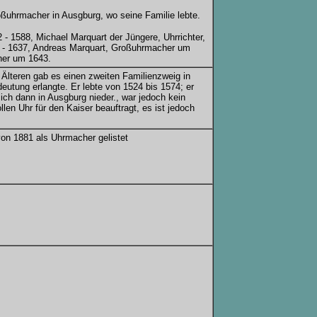
oßuhrmacher in Ausgburg, wo seine Familie lebte.
 - 1588, Michael Marquart der Jüngere, Uhrrichter,
7 - 1637, Andreas Marquart, Großuhrmacher um
her um 1643.
lteren gab es einen zweiten Familienzweig in
tung erlangte. Er lebte von 1524 bis 1574; er
 sich dann in Ausgburg nieder., war jedoch kein
llen Uhr für den Kaiser beauftragt, es ist jedoch
on 1881 als Uhrmacher gelistet