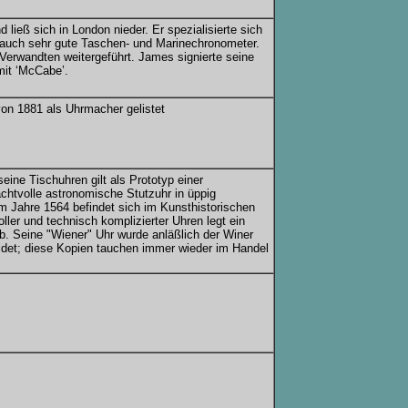
ieß sich in London nieder. Er spezialisierte sich
 auch sehr gute Taschen- und Marinechronometer.
erwandten weitergeführt. James signierte seine
mit ‘McCabe’.
on 1881 als Uhrmacher gelistet
ine Tischuhren gilt als Prototyp einer
htvolle astronomische Stutzuhr in üppig
 Jahre 1564 befindet sich im Kunsthistorischen
ler und technisch komplizierter Uhren legt ein
b. Seine "Wiener" Uhr wurde anläßlich der Winer
ldet; diese Kopien tauchen immer wieder im Handel