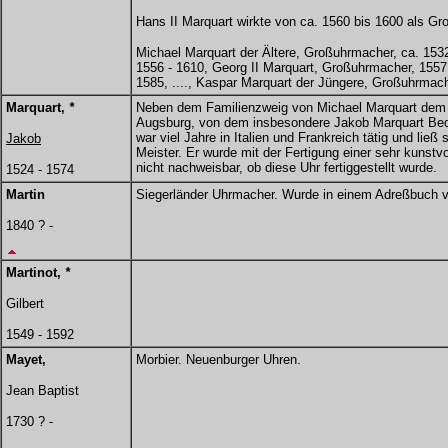
Hans II Marquart wirkte von ca. 1560 bis 1600 als Gr
Michael Marquart der Ältere, Großuhrmacher, ca. 1532
1556 - 1610, Georg II Marquart, Großuhrmacher, 155
1585, ...., Kaspar Marquart der Jüngere, Großuhrmac
Marquart,
*
Neben dem Familienzweig von Michael Marquart dem Ä
Augsburg, von dem insbesondere Jakob Marquart Bedeu
war viel Jahre in Italien und Frankreich tätig und ließ
Jakob
Meister. Er wurde mit der Fertigung einer sehr kunstvo
nicht nachweisbar, ob diese Uhr fertiggestellt wurde.
1524 - 1574
Martin
Siegerländer Uhrmacher. Wurde in einem Adreßbuch v
1840 ? -
Martinot,
*
Gilbert
1549 - 1592
Mayet,
Morbier. Neuenburger Uhren.
Jean Baptist
1730 ? -