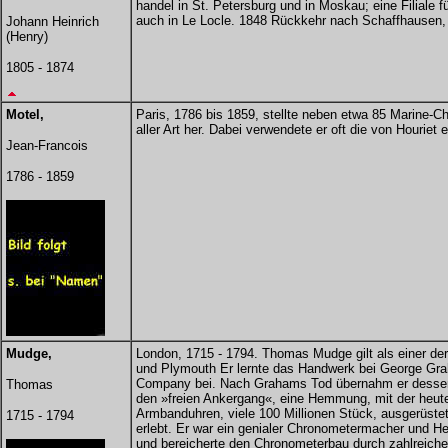
handel in St. Petersburg und in Moskau; eine Filiale f
auch in Le Locle. 1848 Rückkehr nach Schaffhausen, 
Johann Heinrich
(Henry)
1805 - 1874
Motel,
Paris, 1786 bis 1859, stellte neben etwa 85 Marine-C
aller Art her. Dabei verwendete er oft die von Houriet 
Jean-Francois
1786 - 1859
Mudge,
London, 1715 - 1794. Thomas Mudge gilt als einer de
und Plymouth Er lernte das Handwerk bei George Gra
Company bei. Nach Grahams Tod übernahm er dessen 
Thomas
den »freien Ankergang«, eine Hemmung, mit der heut
Armbanduhren, viele 100 Millionen Stück, ausgerüstet
1715 - 1794
erlebt. Er war ein genialer Chronometermacher und Hers
und bereicherte den Chronometerbau durch zahlreiche