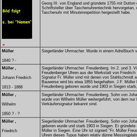
Georg III. von England und gründete 1755 mit Dutton e
Schriftsteller über Taschenuhrentechnik hervorgetan
Taschenuhr mit Minutenrepetition hergestellt habe.
Müller
Siegerländer Uhrmacher. Wurde in einem Adreßbuch v
1840 ? -
Müller ,
Siegerländer Uhrmacher. Freudenberg. Im 2. und 3. V
Freudenberger Uhren aus der Werkstatt von Friedrich 
Signatur Fr. Müller sind mit denen von Stahlschmidt a
Johann Friedrich
Bauweise wird bis etwa 1855 beigehalten. J.F. Müller 
Freudenberg geboren wurde und 1903 in Siegen starb,
1813 - 1888
Müller ,
Siegerländer Uhrmacher. Freudenberg. Sohn von Joha
wurde von Wilhelm Müller weitergeführt, von dem nur
Verkäufersignatur bekannt sind.
Wilhelm
1850 ? - ?
Müller ,
Siegerländer Uhrmacher. Freudenberg. Sohn von Johan
geboren wurde und starb 1903 in Siegen. Er gründete
Müller in Siegen. Eine Uhr ist signiert "Fr. Müller Fr
Friedrich
Uhren dieses Typus haben relativ dünne Messingplati