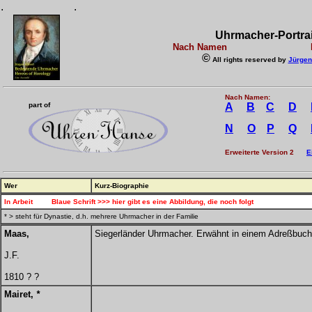
.
.
Uhrmacher-Portrai
Nach Namen Buch
©
All rights reserved by
Jürgen
Nach Namen:
part of
A
B
C
D
N
O
P
Q
Erweiterte Version 2
E
Wer
Kurz-Biographie
In Arbeit Blaue Schrift >>> hier gibt es eine Abbildung, die noch folgt
* > steht für Dynastie, d.h. mehrere Uhrmacher in der Familie
Maas,
Siegerländer Uhrmacher. Erwähnt in einem Adreßbuch
J.F.
1810 ? ?
Mairet,
*